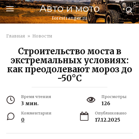
Перейти
Авто и мото
к
контенту
forestranger.ru
Главная
»
Новости
Строительство моста в
экстремальных условиях:
как преодолевают мороз до
-50°C
Время чтения
Просмотры
3 мин.
126
Комментарии
Опубликовано
0
17.12.2025